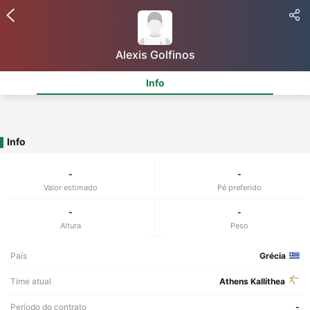
Alexis Golfinos
Info
Info
-
-
Valor estimado
Pé preferido
-
-
Altura
Peso
País
Grécia
Time atual
Athens Kallithea
Período do contrato
-