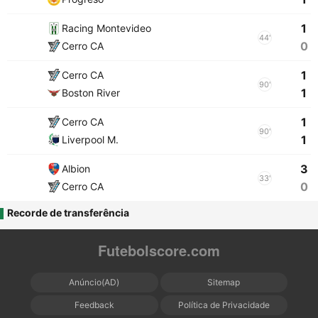
1
Racing Montevideo
44'
0
Cerro CA
1
Cerro CA
90'
1
Boston River
1
Cerro CA
90'
1
Liverpool M.
3
Albion
33'
0
Cerro CA
Recorde de transferência
Futebolscore.com
Anúncio(AD)
Sitemap
Feedback
Política de Privacidade