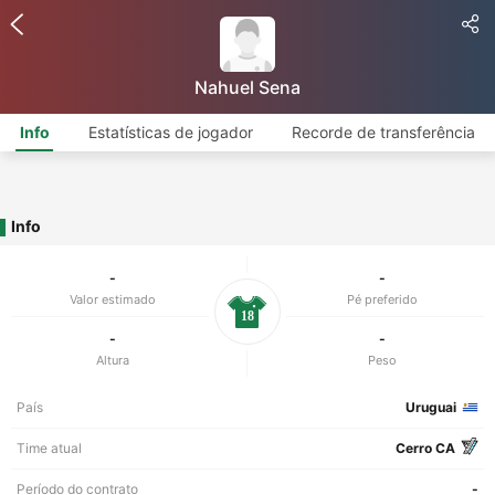
Nahuel Sena
Info
Estatísticas de jogador
Recorde de transferência
Info
-
-
Valor estimado
Pé preferido
18
-
-
Altura
Peso
País
Uruguai
Time atual
Cerro CA
Período do contrato
-