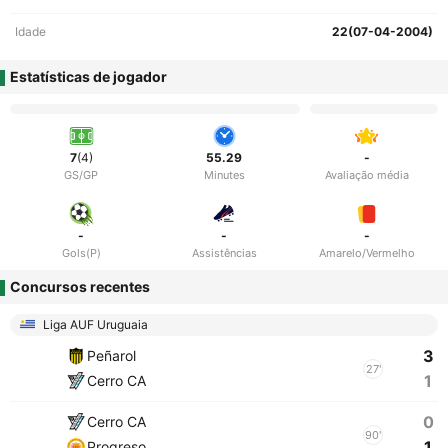
Idade
22(07-04-2004)
Estatísticas de jogador
7
(4)
55.29
-
GS/GP
Minutes
Avaliação média
-
-
-
Gols(P)
Assistências
Amarelo/Vermelho
Concursos recentes
Liga AUF Uruguaia
3
Peñarol
27'
1
Cerro CA
0
Cerro CA
90'
1
Progreso