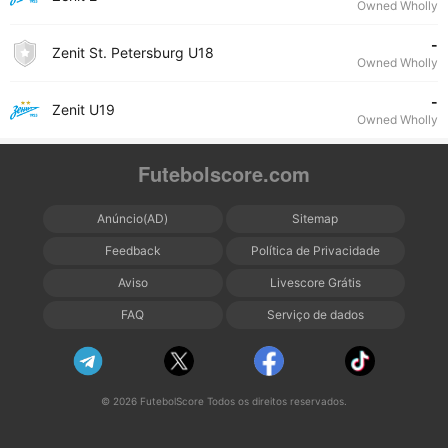
Owned Wholly
-
Zenit St. Petersburg U18
Owned Wholly
-
Zenit U19
Owned Wholly
Futebolscore.com
Anúncio(AD)
Sitemap
Feedback
Política de Privacidade
Aviso
Livescore Grátis
FAQ
Serviço de dados
© 2026 FutebolScore Todos os direitos reservados.