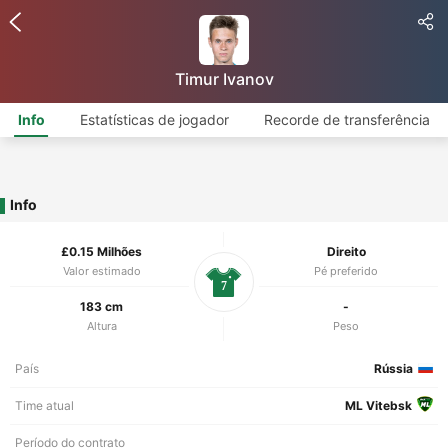
Timur Ivanov
Info
Estatísticas de jogador
Recorde de transferência
Info
£0.15 Milhões
Direito
Valor estimado
Pé preferido
7
183 cm
-
Altura
Peso
País
Rússia
Time atual
ML Vitebsk
Período do contrato