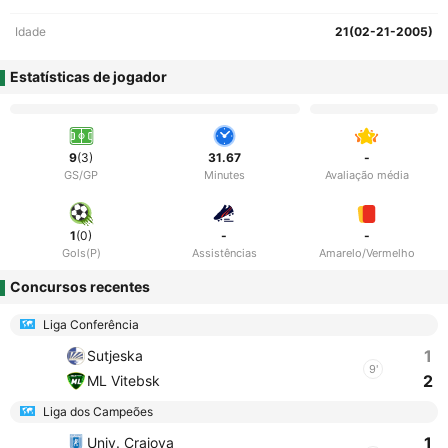
Idade
21(02-21-2005)
Estatísticas de jogador
9
(3)
31.67
-
GS/GP
Minutes
Avaliação média
1
(0)
-
-
Gols(P)
Assistências
Amarelo/Vermelho
Concursos recentes
Liga Conferência
1
Sutjeska
9'
2
ML Vitebsk
Liga dos Campeões
1
Univ. Craiova