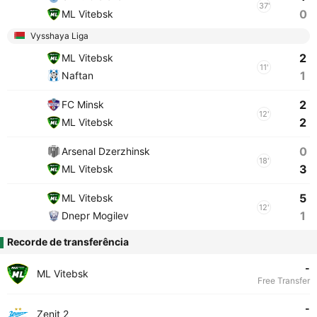
37'
0
ML Vitebsk
Vysshaya Liga
2
ML Vitebsk
11'
1
Naftan
2
FC Minsk
12'
2
ML Vitebsk
0
Arsenal Dzerzhinsk
18'
3
ML Vitebsk
5
ML Vitebsk
12'
1
Dnepr Mogilev
Recorde de transferência
-
ML Vitebsk
Free Transfer
-
Zenit 2