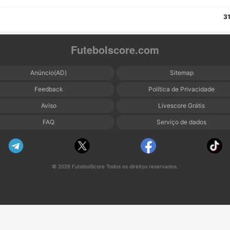
3
Futebolscore.com
Anúncio(AD)
Sitemap
Feedback
Política de Privacidade
Aviso
Livescore Grátis
FAQ
Serviço de dados
© 2026 FutebolScore Todos os direitos reservados.