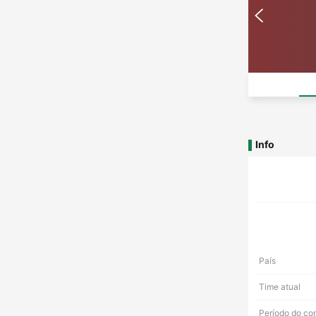
Info
País
Time atual
Período do co