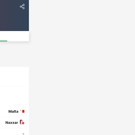
Malta
Naxxar
-