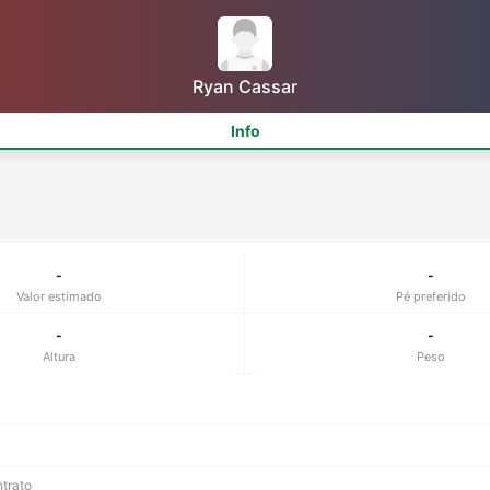
Ryan Cassar
Info
-
-
Valor estimado
Pé preferido
-
-
Altura
Peso
ntrato