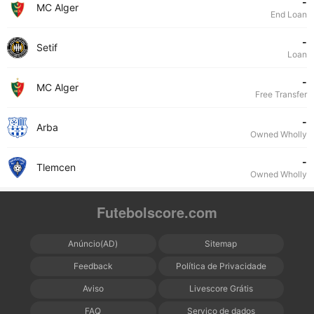
-
MC Alger
End Loan
-
Setif
Loan
-
MC Alger
Free Transfer
-
Arba
Owned Wholly
-
Tlemcen
Owned Wholly
Futebolscore.com
Anúncio(AD)
Sitemap
Feedback
Política de Privacidade
Aviso
Livescore Grátis
FAQ
Serviço de dados