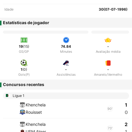
Idade
30(07-07-1996)
Estatísticas de jogador
19
(15)
74.84
-
GS/GP
Minutes
Avaliação média
1
(0)
-
-
Gols(P)
Assistências
Amarelo/Vermelho
Concursos recentes
Ligue 1
1
Khenchela
90'
0
Rouisset
2
Khenchela
73'
1
USM Alger