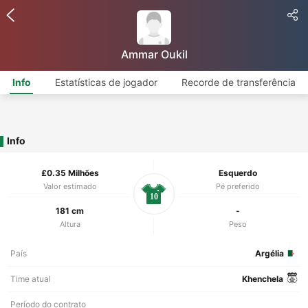
Ammar Oukil
Info
Estatísticas de jogador
Recorde de transferência
Info
£0.35 Milhões
Esquerdo
Valor estimado
Pé preferido
10
181 cm
-
Altura
Peso
País
Argélia
Time atual
Khenchela
Período do contrato