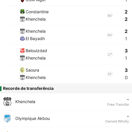
2
Constantine
90'
2
Khenchela
2
Khenchela
90'
1
El Bayadh
3
Belouizdad
27'
1
Khenchela
3
Saoura
32'
0
Khenchela
Recorde de transferência
-
Khenchela
Free Transfer
-
Olympique Akbou
Owned Wholly