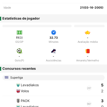
Idade
21(03-16-2005)
Estatísticas de jogador
11
(3)
32.73
-
GS/GP
Minutes
Avaliação média
-
-
-
Gols(P)
Assistências
Amarelo/Vermelho
Concursos recentes
Superliga
5
Levadiakos
20'
2
Volos
3
PAOK
90'
0
Levadiakos