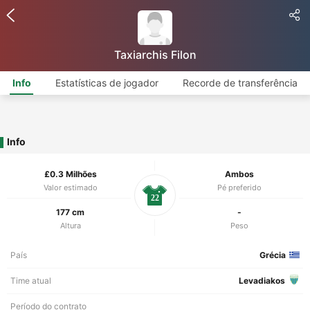
Taxiarchis Filon
Info
Estatísticas de jogador
Recorde de transferência
Info
£0.3 Milhões
Ambos
Valor estimado
Pé preferido
22
177 cm
-
Altura
Peso
País
Grécia
Time atual
Levadiakos
Período do contrato