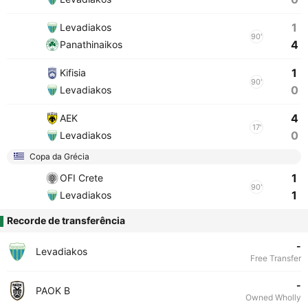
1
Levadiakos
90'
4
Panathinaikos
1
Kifisia
90'
0
Levadiakos
4
AEK
17'
0
Levadiakos
Copa da Grécia
1
OFI Crete
90'
1
Levadiakos
Recorde de transferência
-
Levadiakos
Free Transfer
-
PAOK B
Owned Wholly