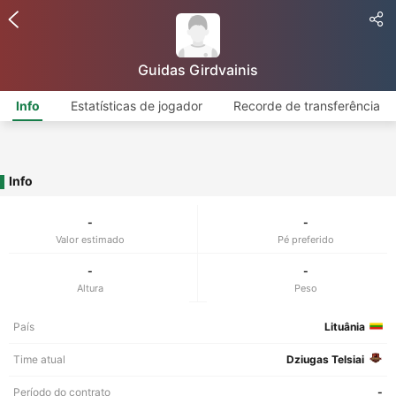
Guidas Girdvainis
Info
Estatísticas de jogador
Recorde de transferência
Info
-
-
Valor estimado
Pé preferido
-
-
Altura
Peso
País
Lituânia
Time atual
Dziugas Telsiai
Período do contrato
-