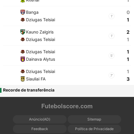
1
0
Banga
1'
1
Dziugas Telsiai
2
Kauno Zalgiris
1'
1
Dziugas Telsiai
1
Dziugas Telsiai
5'
1
Dainava Alytus
1
Dziugas Telsiai
7'
3
Siauliai FA
Recorde de transferência
Futebolscore.com
Anúncio(AD)
Sitemap
Feedback
Política de Privacidade