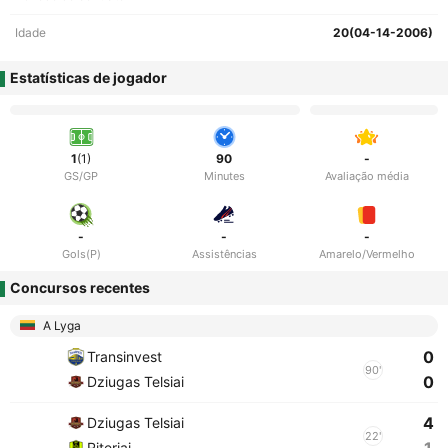
Idade
20(04-14-2006)
Estatísticas de jogador
1
(1)
90
-
GS/GP
Minutes
Avaliação média
-
-
-
Gols(P)
Assistências
Amarelo/Vermelho
Concursos recentes
A Lyga
0
Transinvest
90'
0
Dziugas Telsiai
4
Dziugas Telsiai
22'
Riteriai