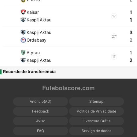
1
Kaisar
17'
1
Kaspij Aktau
3
Kaspij Aktau
27'
2
Ordabasy
1
Atyrau
11'
2
Kaspij Aktau
Recorde de transferência
Futebolscore.com
Anúncio(AD)
Sitemap
Feedback
Política de Privacidade
Aviso
Livescore Grátis
FAQ
Serviço de dados