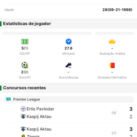
Idade
28(09-21-1998)
Estatísticas de jogador
5
(1)
27.6
-
GS/GP
Minutes
Avaliação média
2
(0)
-
-
Gols(P)
Assistências
Amarelo/Vermelho
Concursos recentes
Premier League
3
Ertis Pavlodar
58'
2
Kaspij Aktau
3
Kaspij Aktau
25'
2
Zhenis