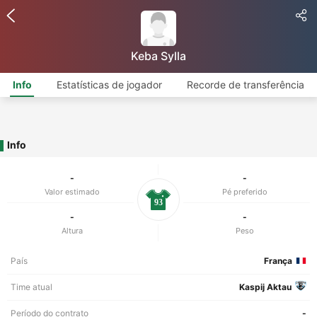
Keba Sylla
Info
Estatísticas de jogador
Recorde de transferência
Info
-
-
Valor estimado
Pé preferido
93
-
-
Altura
Peso
País
França
Time atual
Kaspij Aktau
Período do contrato
-