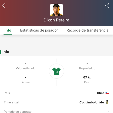
Dixon Pereira
Info
Estatísticas de jogador
Recorde de transferência
Info
-
-
Valor estimado
Pé preferido
31
-
67 kg
Altura
Peso
País
Chile
Time atual
Coquimbo Unido
Período do contrato
-