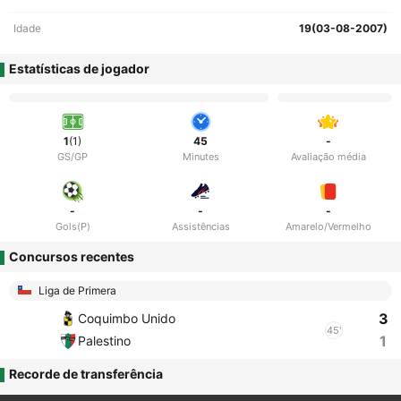
Idade
19(03-08-2007)
Estatísticas de jogador
1
(1)
45
-
GS/GP
Minutes
Avaliação média
-
-
-
Gols(P)
Assistências
Amarelo/Vermelho
Concursos recentes
Liga de Primera
3
Coquimbo Unido
45'
1
Palestino
Recorde de transferência