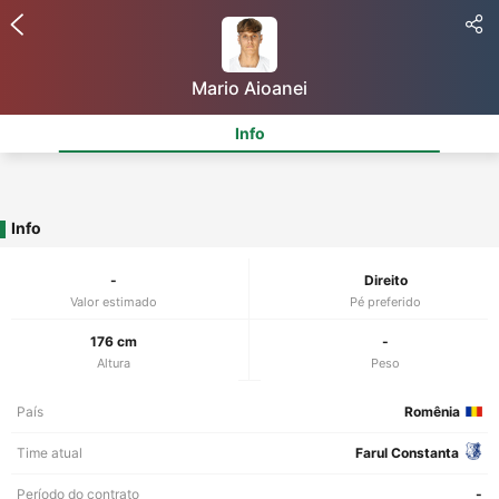
Mario Aioanei
Info
Info
-
Direito
Valor estimado
Pé preferido
176 cm
-
Altura
Peso
País
Romênia
Time atual
Farul Constanta
Período do contrato
-