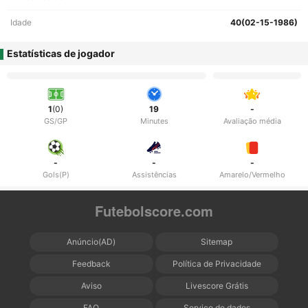
Idade
40(02-15-1986)
Estatísticas de jogador
1
(0)
19
-
GS/GP
Minutes
Avaliação média
-
-
-
Gols(P)
Assistências
Amarelo/Vermelho
Futebolscore.com
Anúncio(AD)
Sitemap
Feedback
Política de Privacidade
Aviso
Livescore Grátis
FAQ
Serviço de dados