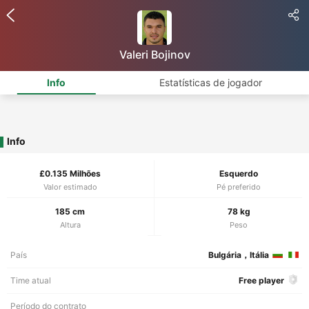
Valeri Bojinov
Info
Estatísticas de jogador
Info
£0.135 Milhões
Esquerdo
Valor estimado
Pé preferido
185 cm
78 kg
Altura
Peso
País
Bulgária，Itália
Time atual
Free player
Período do contrato