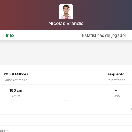
Nicolas Brandis
Info
Estatísticas de jogador
£0.38 Milhões
Esquerdo
Valor estimado
Pé preferido
180 cm
-
Altura
Peso
ntrato