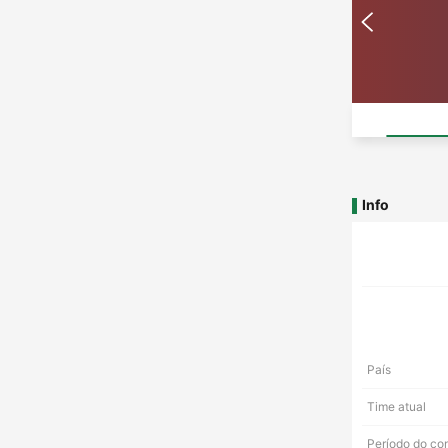
Info
País
Time atual
Período do co