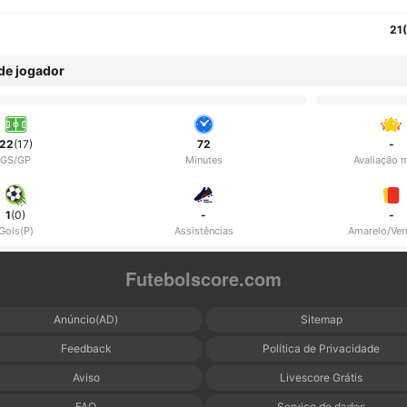
21
 de jogador
22
(17)
72
-
GS/GP
Minutes
Avaliação 
1
(0)
-
-
Gols(P)
Assistências
Amarelo/Ve
Futebolscore.com
Anúncio(AD)
Sitemap
Feedback
Política de Privacidade
Aviso
Livescore Grátis
FAQ
Serviço de dados