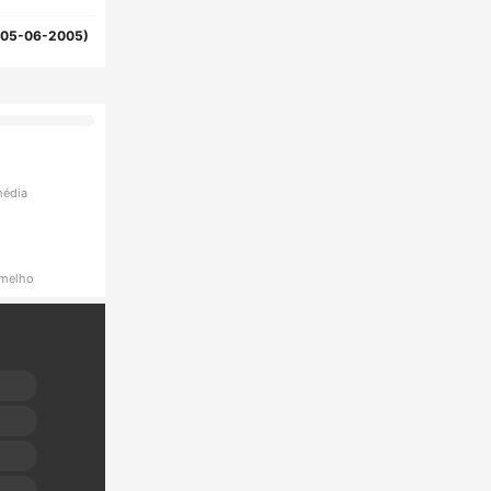
(05-06-2005)
média
rmelho