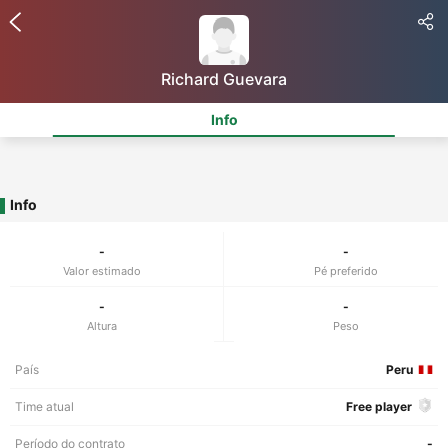
Richard Guevara
Info
Info
-
-
Valor estimado
Pé preferido
-
-
Altura
Peso
País
Peru
Time atual
Free player
Período do contrato
-