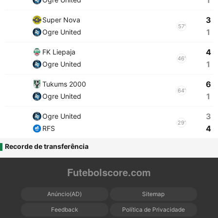
1
3
Super Nova
57'
1
Ogre United
4
FK Liepaja
46'
1
Ogre United
6
Tukums 2000
64'
1
Ogre United
3
Ogre United
29'
4
RFS
Recorde de transferência
Futebolscore.com
Anúncio(AD)
Sitemap
Feedback
Política de Privacidade