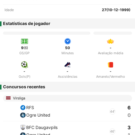
Idade
27(10-12-1999)
Estatísticas de jogador
9
(6)
50
-
GS/GP
Minutes
Avaliação média
-
-
-
Gols(P)
Assistências
Amarelo/Vermelho
Concursos recentes
Virsliga
6
RFS
44'
0
Ogre United
3
BFC Daugavpils
46'
Ogre United