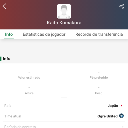
Kaito Kumakura
Info
Estatísticas de jogador
Recorde de transferência
Info
-
-
Valor estimado
Pé preferido
-
-
Altura
Peso
País
Japão
Time atual
Ogre United
Período do contrato
-