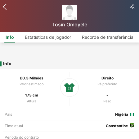
Tosin Omoyele
Info
Estatísticas de jogador
Recorde de transferência
Info
£0.3 Milhões
Direito
Valor estimado
Pé preferido
22
173 cm
-
Altura
Peso
País
Nigéria
Time atual
Constantine
Período do contrato