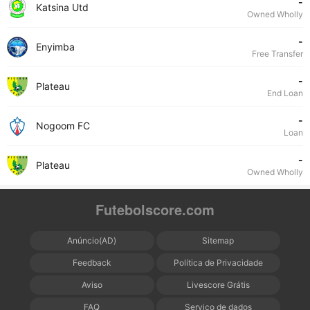
-
Katsina Utd
Owned Wholly
-
Enyimba
Free Transfer
-
Plateau
End Loan
-
Nogoom FC
Loan
-
Plateau
Owned Wholly
Futebolscore.com
Anúncio(AD)
Sitemap
Feedback
Política de Privacidade
Aviso
Livescore Grátis
FAQ
Serviço de dados