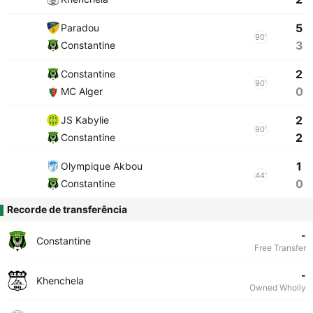
5
Paradou
90'
3
Constantine
2
Constantine
90'
0
MC Alger
2
JS Kabylie
90'
2
Constantine
1
Olympique Akbou
44'
0
Constantine
Recorde de transferência
-
Constantine
Free Transfer
-
Khenchela
Owned Wholly