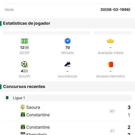
Idade
30(08-03-1996)
Estatísticas de jogador
12
(9)
70
-
GS/GP
Minutes
Avaliação média
4
(0)
-
-
Gols(P)
Assistências
Amarelo/Vermelho
Concursos recentes
Ligue 1
3
Saoura
90'
1
Constantine
2
Constantine
61'
2
Khenchela