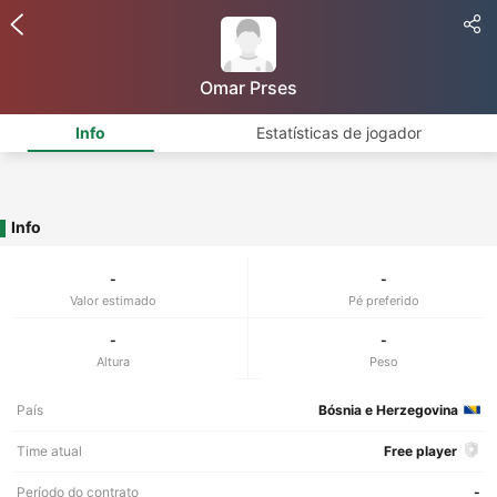
Omar Prses
Info
Estatísticas de jogador
Info
-
-
Valor estimado
Pé preferido
-
-
Altura
Peso
País
Bósnia e Herzegovina
Time atual
Free player
Período do contrato
-