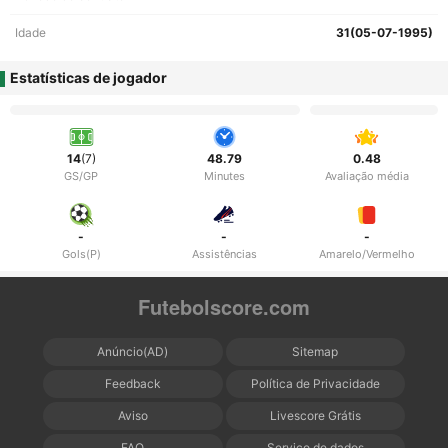
Idade
31(05-07-1995)
Estatísticas de jogador
14
(7)
48.79
0.48
GS/GP
Minutes
Avaliação média
-
-
-
Gols(P)
Assistências
Amarelo/Vermelho
Futebolscore.com
Anúncio(AD)
Sitemap
Feedback
Política de Privacidade
Aviso
Livescore Grátis
FAQ
Serviço de dados