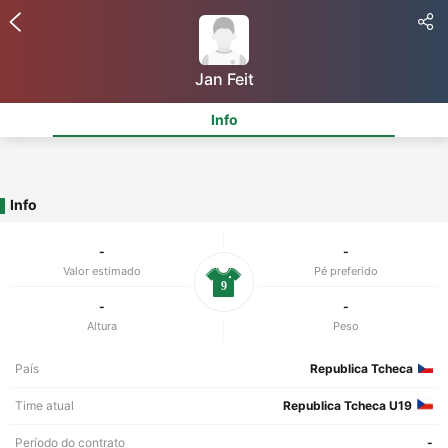
Jan Feit
Info
Info
-
-
Valor estimado
Pé preferido
9
-
-
Altura
Peso
País
Republica Tcheca
Time atual
Republica Tcheca U19
Período do contrato
-