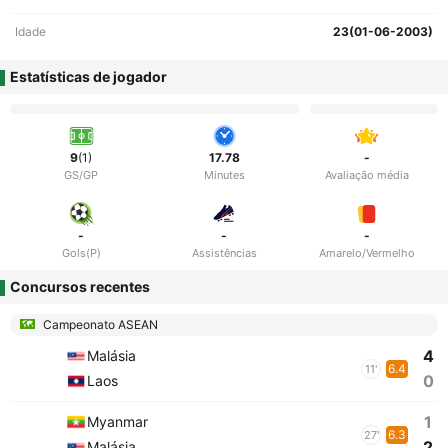
Idade
23(01-06-2003)
Estatísticas de jogador
9
(1)
17.78
-
GS/GP
Minutes
Avaliação média
-
-
-
Gols(P)
Assistências
Amarelo/Vermelho
Concursos recentes
Campeonato ASEAN
4
Malásia
6.4
11'
0
Laos
1
Myanmar
6.3
27'
2
Malásia