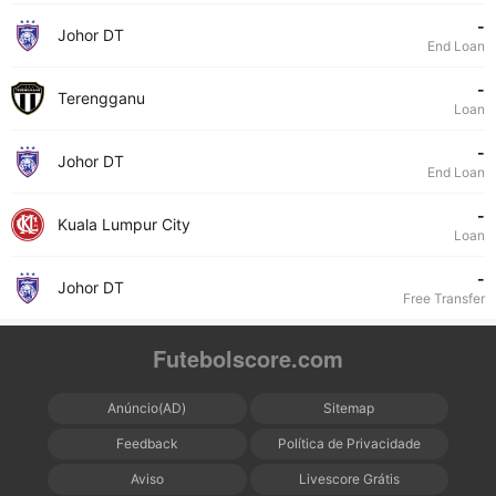
-
Johor DT
End Loan
-
Terengganu
Loan
-
Johor DT
End Loan
-
Kuala Lumpur City
Loan
-
Johor DT
Free Transfer
Futebolscore.com
Anúncio(AD)
Sitemap
Feedback
Política de Privacidade
Aviso
Livescore Grátis