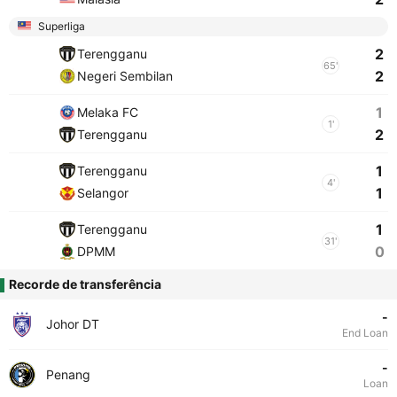
Superliga
2
Terengganu
65'
2
Negeri Sembilan
1
Melaka FC
1'
2
Terengganu
1
Terengganu
4'
1
Selangor
1
Terengganu
31'
0
DPMM
Recorde de transferência
-
Johor DT
End Loan
-
Penang
Loan