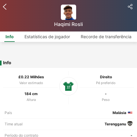
Haqimi Rosli
Info
Estatísticas de jogador
Recorde de transferência
Info
£0.22 Milhões
Direito
Valor estimado
Pé preferido
37
184 cm
-
Altura
Peso
País
Malásia
Time atual
Terengganu
Período do contrato
-