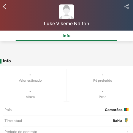
Luke Vikeme Ndifon
Info
Info
-
-
Valor estimado
Pé preferido
-
-
Altura
Peso
País
Camarões
Time atual
Bahla
Período do contrato
-