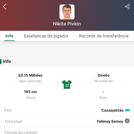
Nikita Pivkin
Info
Estatísticas de jogador
Recorde de transferência
Info
£0.15 Milhões
Direito
Valor estimado
Pé preferido
22
193 cm
-
Altura
Peso
País
Cazaquistão
Time atual
Yelimay Semey
Período do contrato