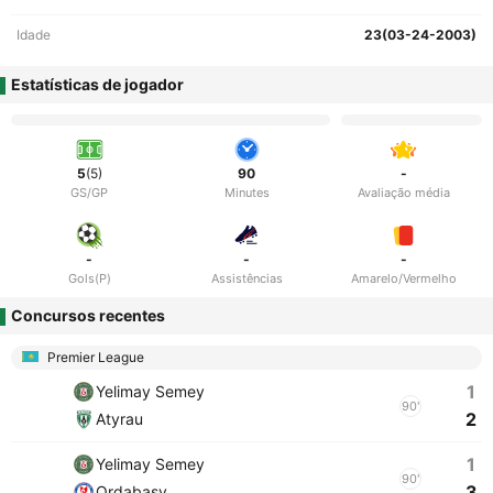
Idade
23(03-24-2003)
Estatísticas de jogador
5
(5)
90
-
GS/GP
Minutes
Avaliação média
-
-
-
Gols(P)
Assistências
Amarelo/Vermelho
Concursos recentes
Premier League
1
Yelimay Semey
90'
2
Atyrau
1
Yelimay Semey
90'
3
Ordabasy