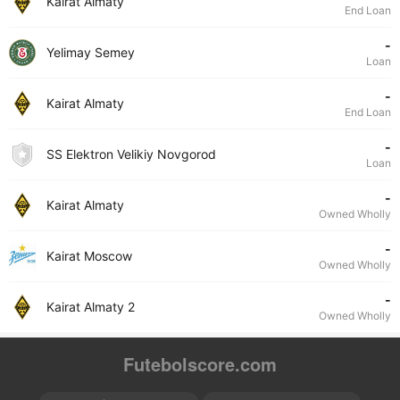
Kairat Almaty
End Loan
-
Yelimay Semey
Loan
-
Kairat Almaty
End Loan
-
SS Elektron Velikiy Novgorod
Loan
-
Kairat Almaty
Owned Wholly
-
Kairat Moscow
Owned Wholly
-
Kairat Almaty 2
Owned Wholly
Futebolscore.com