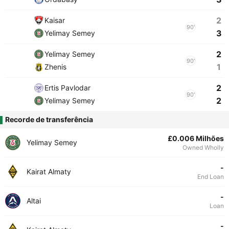
2
Kaisar
90'
3
Yelimay Semey
2
Yelimay Semey
90'
1
Zhenis
2
Ertis Pavlodar
90'
2
Yelimay Semey
Recorde de transferência
£0.006 Milhões
Yelimay Semey
Owned Wholly
-
Kairat Almaty
End Loan
-
Altai
Loan
-