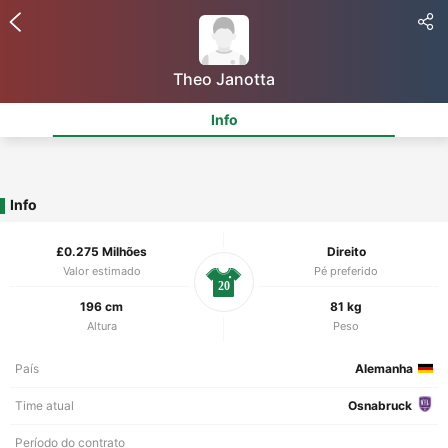
Theo Janotta
Info
Info
£0.275 Milhões
Direito
Valor estimado
Pé preferido
20
196 cm
81 kg
Altura
Peso
País
Alemanha
Time atual
Osnabruck
Período do contrato