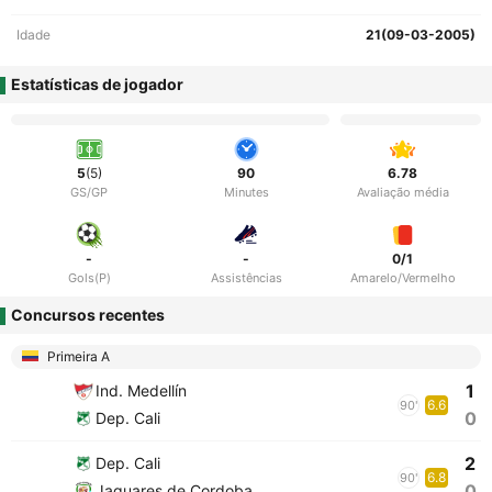
Idade
21(09-03-2005)
Estatísticas de jogador
5
(5)
90
6.78
GS/GP
Minutes
Avaliação média
-
-
0/1
Gols(P)
Assistências
Amarelo/Vermelho
Concursos recentes
Primeira A
1
Ind. Medellín
6.6
90'
0
Dep. Cali
2
Dep. Cali
6.8
90'
0
Jaguares de Cordoba