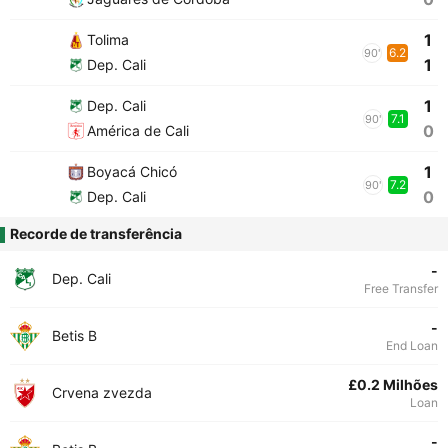
1
Tolima
6.2
90'
1
Dep. Cali
1
Dep. Cali
7.1
90'
0
América de Cali
1
Boyacá Chicó
7.2
90'
0
Dep. Cali
Recorde de transferência
-
Dep. Cali
Free Transfer
-
Betis B
End Loan
£0.2 Milhões
Crvena zvezda
Loan
-