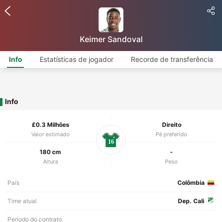
Keimer Sandoval
Info
Estatísticas de jogador
Recorde de transferência
Info
£0.3 Milhões
Direito
Valor estimado
Pé preferido
16
180 cm
-
Altura
Peso
País
Colômbia
Time atual
Dep. Cali
Período do contrato