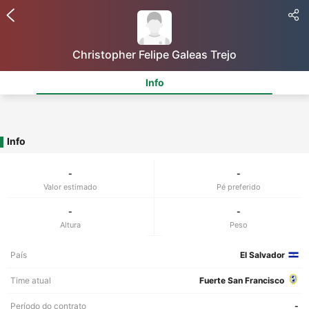
Christopher Felipe Galeas Trejo
Info
Info
-
-
Valor estimado
Pé preferido
-
-
Altura
Peso
País
El Salvador
Time atual
Fuerte San Francisco
Período do contrato
-