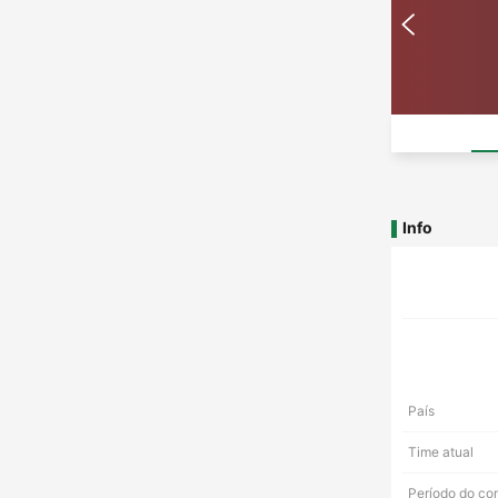
Info
País
Time atual
Período do co