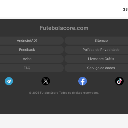
28
Futebolscore.com
Anúncio(AD)
Sitemap
Feedback
Política de Privacidade
Aviso
Livescore Grátis
FAQ
Serviço de dados
© 2026 FutebolScore Todos os direitos reservados.