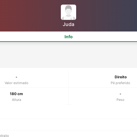
Juda
Info
-
Direito
Valor estimado
Pé preferido
180 cm
-
Altura
Peso
ntrato