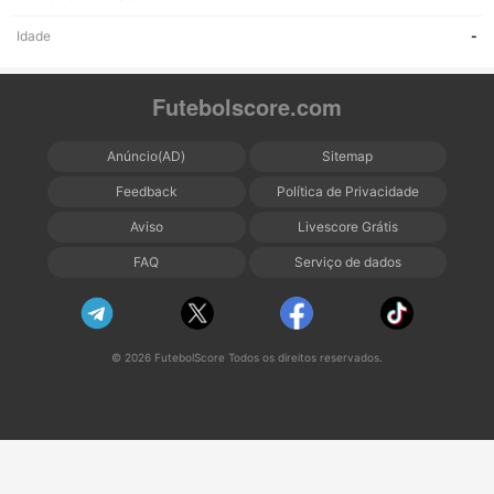
Idade
-
Futebolscore.com
Anúncio(AD)
Sitemap
Feedback
Política de Privacidade
Aviso
Livescore Grátis
FAQ
Serviço de dados
© 2026 FutebolScore Todos os direitos reservados.