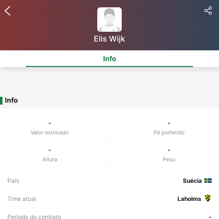
Elis Wijk
Info
Info
-
-
Valor estimado
Pé preferido
-
-
Altura
Peso
País
Suécia
Time atual
Laholms
Período do contrato
-