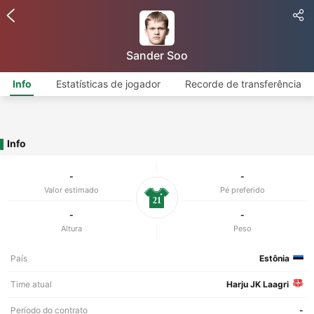
Sander Soo
Info
Estatísticas de jogador
Recorde de transferência
Info
-
-
Valor estimado
Pé preferido
21
-
-
Altura
Peso
País
Estônia
Time atual
Harju JK Laagri
Período do contrato
-