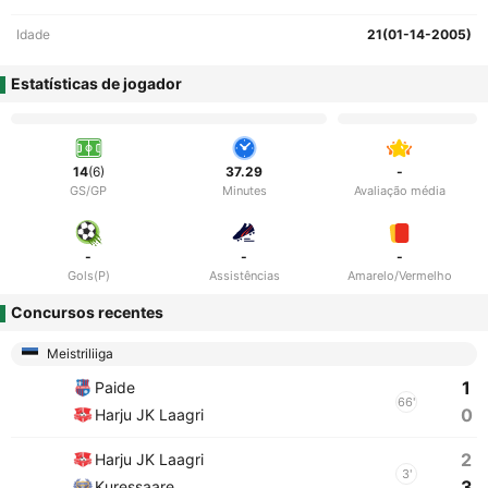
Idade
21(01-14-2005)
Estatísticas de jogador
14
(6)
37.29
-
GS/GP
Minutes
Avaliação média
-
-
-
Gols(P)
Assistências
Amarelo/Vermelho
Concursos recentes
Meistriliiga
1
Paide
66'
0
Harju JK Laagri
2
Harju JK Laagri
3'
3
Kuressaare