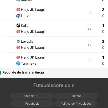
3
Harju JK Laagri
17'
0
Narva
1
Kalju
83'
0
Harju JK Laagri
3
Levadia
59'
0
Harju JK Laagri
1
Harju JK Laagri
7'
0
Tammeka
Recorde de transferência
Futebolscore.com
Anúncio(AD)
Sitemap
Feedback
Política de Privacidade