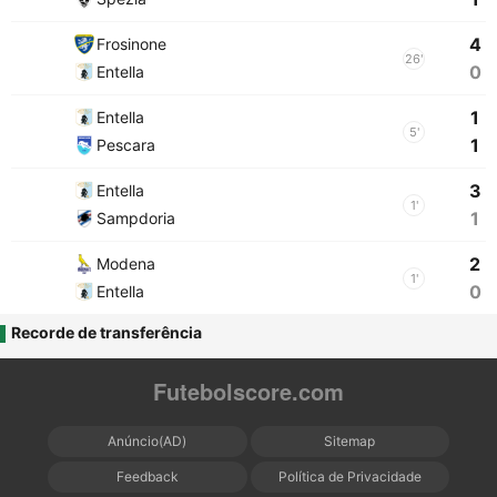
4
Frosinone
26'
0
Entella
1
Entella
5'
1
Pescara
3
Entella
1'
1
Sampdoria
2
Modena
1'
0
Entella
Recorde de transferência
Futebolscore.com
Anúncio(AD)
Sitemap
Feedback
Política de Privacidade