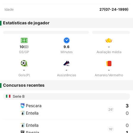
Idade
27(07-24-1999)
Estatísticas de jogador
10
(0)
9.6
-
GS/GP
Minutes
Avaliação média
-
-
-
Gols(P)
Assistências
Amarelo/Vermelho
Concursos recentes
Serie B
3
Pescara
26'
0
Entella
0
Entella
16'
1
Spezia