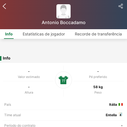
Antonio Boccadamo
Info
Estatísticas de jogador
Recorde de transferência
Info
-
-
Valor estimado
Pé preferido
77
-
58 kg
Altura
Peso
País
Itália
Time atual
Entella
Período do contrato
-