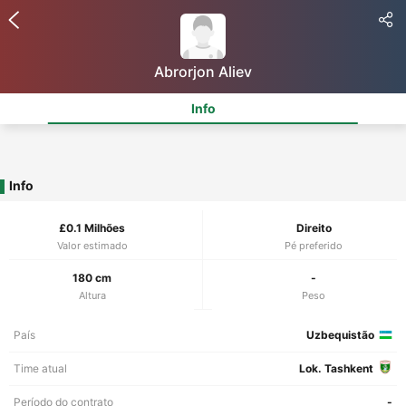
Abrorjon Aliev
Info
Info
£0.1 Milhões
Direito
Valor estimado
Pé preferido
180 cm
-
Altura
Peso
País
Uzbequistão
Time atual
Lok. Tashkent
Período do contrato
-