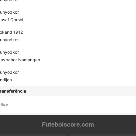
unyodkor
asaf Qarshi
okand 1912
unyodkor
unyodkor
avbahor Namangan
unyodkor
ndijon
ransferência
dkor
Futebolscore.com