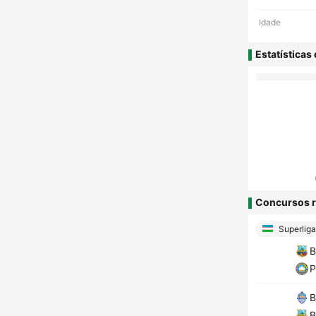
Idade
Estatísticas
Concursos r
Superliga
B
P
B
B