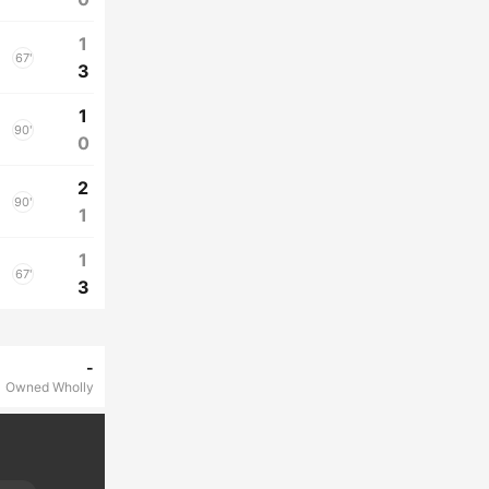
1
67'
3
1
90'
0
2
90'
1
1
67'
3
-
Owned Wholly