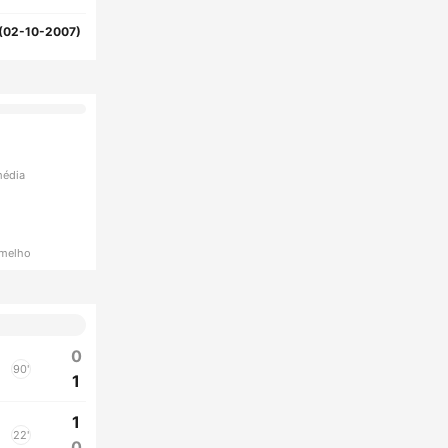
(02-10-2007)
média
rmelho
0
90'
1
1
22'
0