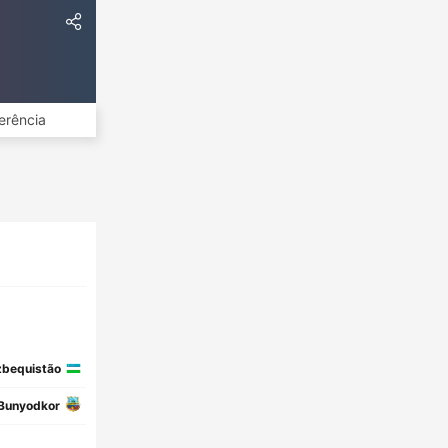
erência
bequistão
Bunyodkor