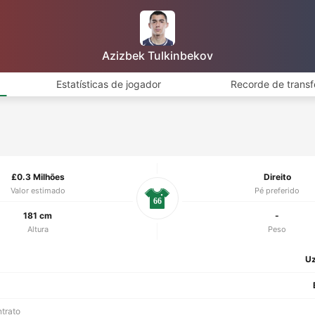
Azizbek Tulkinbekov
Estatísticas de jogador
Recorde de transf
£0.3 Milhões
Direito
Valor estimado
Pé preferido
66
181 cm
-
Altura
Peso
Uz
ntrato