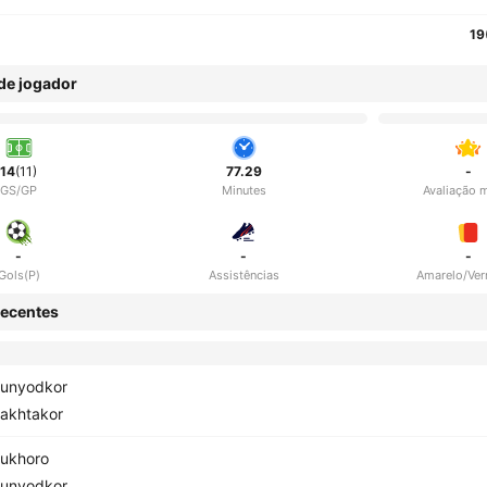
19
 de jogador
14
(11)
77.29
-
GS/GP
Minutes
Avaliação 
-
-
-
Gols(P)
Assistências
Amarelo/Ve
ecentes
unyodkor
akhtakor
ukhoro
unyodkor