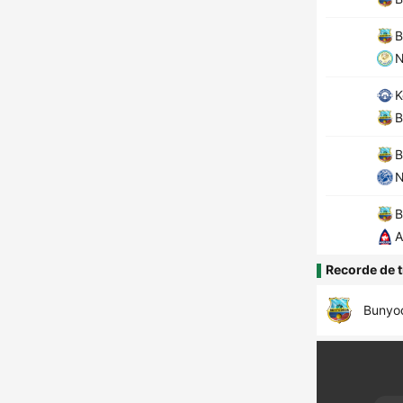
B
N
K
B
B
N
B
A
Recorde de t
Bunyo