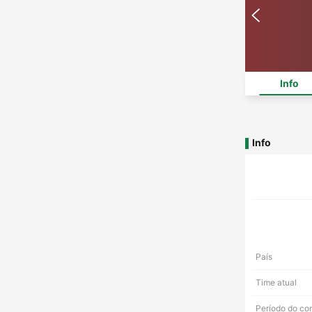
Info
Info
País
Time atual
Período do co