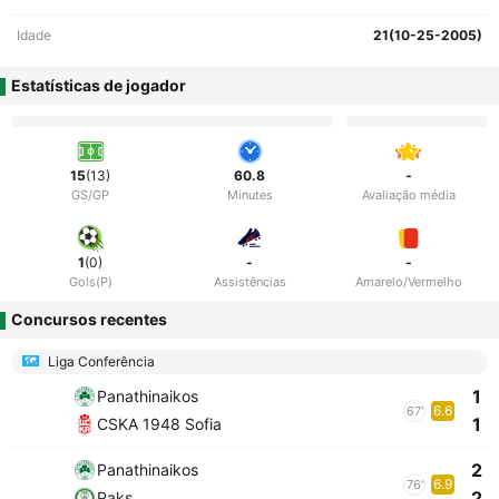
Idade
21(10-25-2005)
Estatísticas de jogador
15
(13)
60.8
-
GS/GP
Minutes
Avaliação média
1
(0)
-
-
Gols(P)
Assistências
Amarelo/Vermelho
Concursos recentes
Liga Conferência
1
Panathinaikos
6.6
67'
1
CSKA 1948 Sofia
2
Panathinaikos
6.9
76'
2
Paks