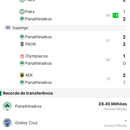
1
Paks
7.8
69'
2
Panathinaikos
Superliga
2
Panathinaikos
81'
2
PAOK
1
Olympiacos
46'
0
Panathinaikos
2
AEK
79'
1
Panathinaikos
Recorde de transferência
£6.45 Milhões
Panathinaikos
Owned Wholly
-
Godoy Cruz
Owned Wholly