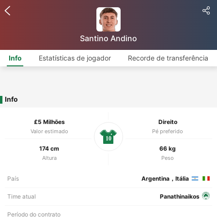
Santino Andino
Info
Estatísticas de jogador
Recorde de transferência
Info
£5 Milhões
Direito
Valor estimado
Pé preferido
10
174 cm
66 kg
Altura
Peso
País
Argentina，Itália
Time atual
Panathinaikos
Período do contrato