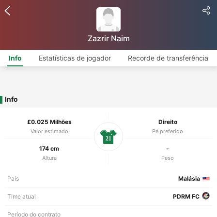
Zazrir Naim
Info
Estatísticas de jogador
Recorde de transferência
Info
£0.025 Milhões
Direito
Valor estimado
Pé preferido
21
174 cm
-
Altura
Peso
País
Malásia
Time atual
PDRM FC
Período do contrato