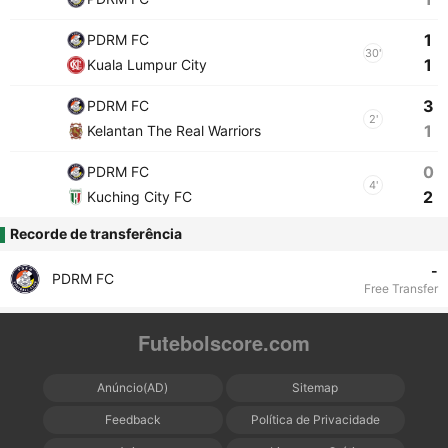
1
PDRM FC
30'
1
Kuala Lumpur City
3
PDRM FC
2'
1
Kelantan The Real Warriors
0
PDRM FC
4'
2
Kuching City FC
Recorde de transferência
-
PDRM FC
Free Transfer
Futebolscore.com
Anúncio(AD)
Sitemap
Feedback
Política de Privacidade