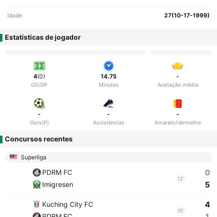
Idade
27(10-17-1999)
Estatísticas de jogador
4
(0)
14.75
-
GS/GP
Minutes
Avaliação média
-
-
-
Gols(P)
Assistências
Amarelo/Vermelho
Concursos recentes
Superliga
0
PDRM FC
12'
5
Imigresen
4
Kuching City FC
15'
1
PDRM FC