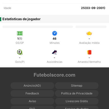
Idade
25(03-09-2001)
Estatísticas de jogador
1
(1)
46
-
GS/GP
Minutes
Avaliação média
-
-
-
Gols(P)
Assistências
Amarelo/Vermelho
Futebolscore.com
Anúncio(AD)
Sitemap
Feedback
Política de Privacidade
Aviso
Livescore Grátis
FAQ
Serviço de dados