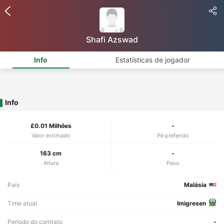
Shafi Azswad
Info
Estatísticas de jogador
Info
£0.01 Milhões
-
Valor estimado
Pé preferido
163 cm
-
Altura
Peso
País
Malásia
Time atual
Imigresen
Período do contrato
-