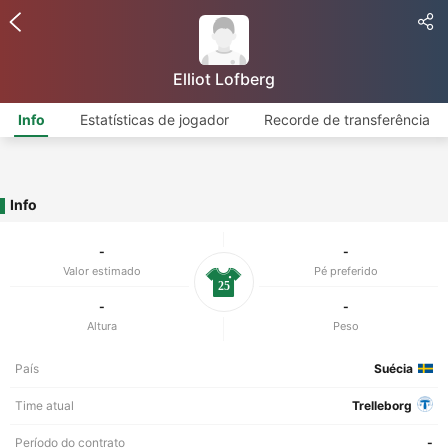
Elliot Lofberg
Info
Estatísticas de jogador
Recorde de transferência
Info
-
-
Valor estimado
Pé preferido
25
-
-
Altura
Peso
País
Suécia
Time atual
Trelleborg
Período do contrato
-