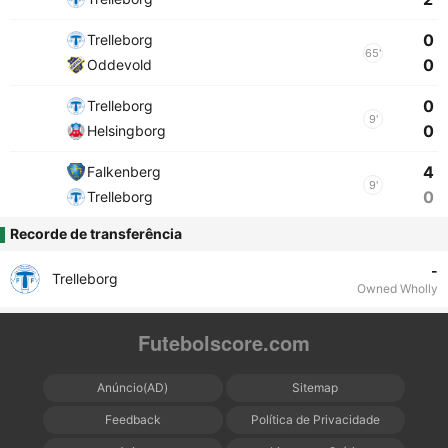
0
Trelleborg
65'
0
Oddevold
0
Trelleborg
9'
0
Helsingborg
4
Falkenberg
9'
0
Trelleborg
Recorde de transferência
-
Trelleborg
Owned Wholly
Futebolscore.com
Anúncio(AD)
Sitemap
Feedback
Política de Privacidade