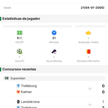
Idade
21(04-01-2005)
Estatísticas de jogador
5
(1)
21
-
GS/GP
Minutes
Avaliação média
-
-
-
Gols(P)
Assistências
Amarelo/Vermelho
Concursos recentes
Superettan
0
Trelleborg
11'
0
Kalmar
1
Landskrona
11'
2
Trelleborg