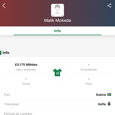
Malik Mokede
Info
Info
£0.175 Milhões
-
Valor estimado
Pé preferido
10
-
-
Altura
Peso
País
Suécia
Time atual
Gefle
Período do contrato