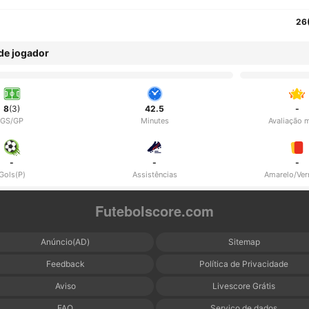
26
 de jogador
8
(3)
42.5
-
GS/GP
Minutes
Avaliação 
-
-
-
Gols(P)
Assistências
Amarelo/Ve
Futebolscore.com
Anúncio(AD)
Sitemap
Feedback
Política de Privacidade
Aviso
Livescore Grátis
FAQ
Serviço de dados