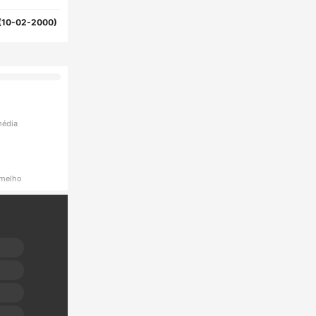
(10-02-2000)
média
rmelho