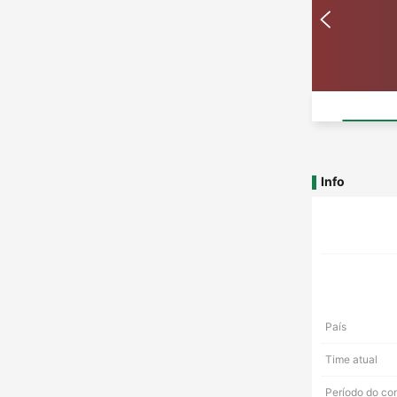
Info
País
Time atual
Período do co