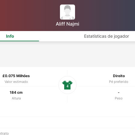
Aliff Najmi
Info
Estatísticas de jogador
£0.075 Milhões
Direito
Valor estimado
Pé preferido
4
184 cm
-
Altura
Peso
ntrato