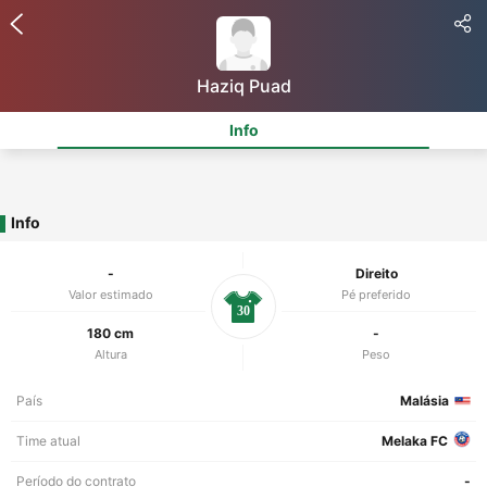
Haziq Puad
Info
Info
-
Direito
Valor estimado
Pé preferido
30
180 cm
-
Altura
Peso
País
Malásia
Time atual
Melaka FC
Período do contrato
-