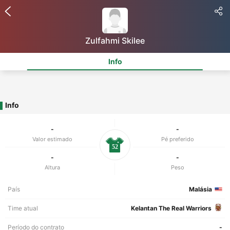
Zulfahmi Skilee
Info
Info
-
-
Valor estimado
Pé preferido
52
-
-
Altura
Peso
País
Malásia
Time atual
Kelantan The Real Warriors
Período do contrato
-