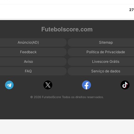
27
Futebolscore.com
Anúncio(AD)
Sitemap
Feedback
Política de Privacidade
Aviso
Livescore Grátis
FAQ
Serviço de dados
© 2026 FutebolScore Todos os direitos reservados.