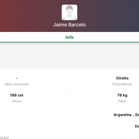
Jaime Barcelo
Info
-
Direito
Valor estimado
Pé preferido
188 cm
78 kg
Altura
Peso
Argentina，E
De
ntrato