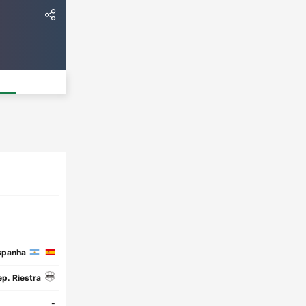
spanha
p. Riestra
-