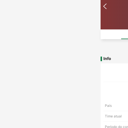
Info
País
Time atual
Período do co