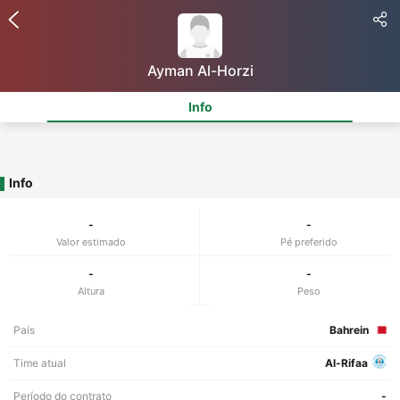
Ayman Al-Horzi
Info
Info
-
-
Valor estimado
Pé preferido
-
-
Altura
Peso
País
Bahrein
Time atual
Al-Rifaa
Período do contrato
-