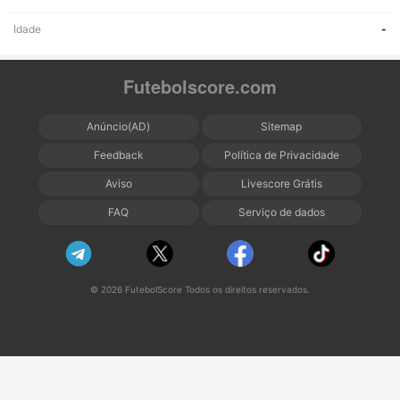
Idade
-
Futebolscore.com
Anúncio(AD)
Sitemap
Feedback
Política de Privacidade
Aviso
Livescore Grátis
FAQ
Serviço de dados
© 2026 FutebolScore Todos os direitos reservados.