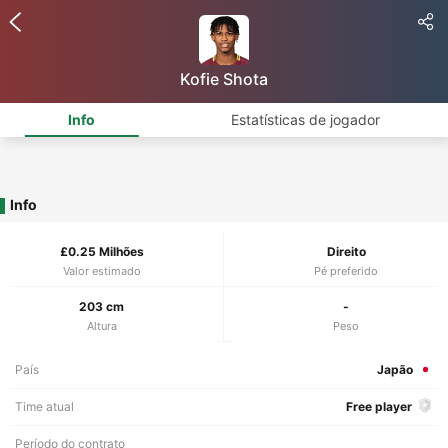
Kofie Shota
Info
Estatísticas de jogador
Info
£0.25 Milhões
Direito
Valor estimado
Pé preferido
203 cm
-
Altura
Peso
País
Japão
Time atual
Free player
Período do contrato