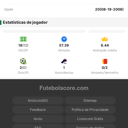
Idade
20(08-19-2006)
Estatísticas de jogador
18
(12)
57.39
6.44
GS/GP
Minutes
Avaliação média
2
(0)
1
0/2
Gols(P)
Assistências
Amarelo/Vermelho
Futebolscore.com
Anúncio(AD)
Sitemap
Feedback
Política de Privacidade
Aviso
Livescore Grátis
FAQ
Serviço de dados