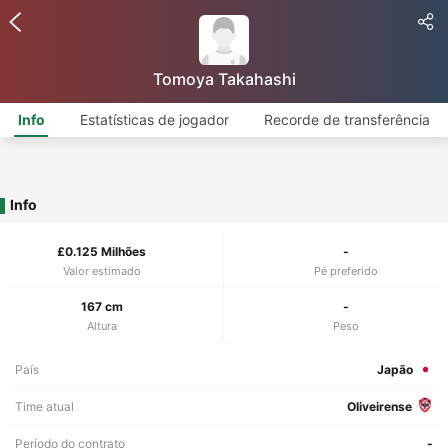
Tomoya Takahashi
Info
Estatísticas de jogador
Recorde de transferência
Info
£0.125 Milhões
-
Valor estimado
Pé preferido
167 cm
-
Altura
Peso
País
Japão
Time atual
Oliveirense
Período do contrato
-