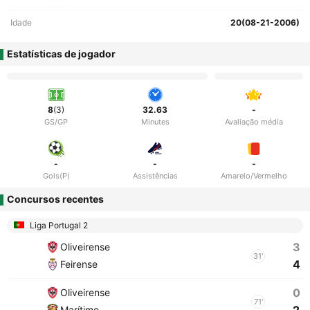
Idade
20(08-21-2006)
Estatísticas de jogador
8
(3)
32.63
-
GS/GP
Minutes
Avaliação média
-
-
-
Gols(P)
Assistências
Amarelo/Vermelho
Concursos recentes
Liga Portugal 2
3
Oliveirense
31'
4
Feirense
0
Oliveirense
71'
Marítimo