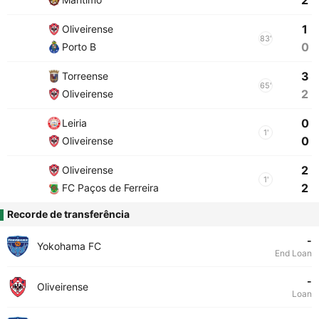
2
1
Oliveirense
83'
0
Porto B
3
Torreense
65'
2
Oliveirense
0
Leiria
1'
0
Oliveirense
2
Oliveirense
1'
2
FC Paços de Ferreira
Recorde de transferência
-
Yokohama FC
End Loan
-
Oliveirense
Loan