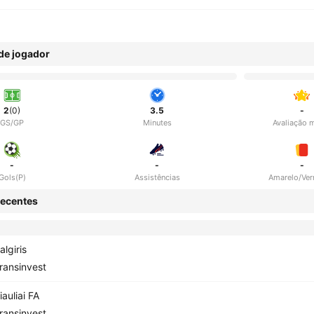
 de jogador
2
(0)
3.5
-
GS/GP
Minutes
Avaliação 
-
-
-
Gols(P)
Assistências
Amarelo/Ve
ecentes
algiris
ransinvest
iauliai FA
ransinvest