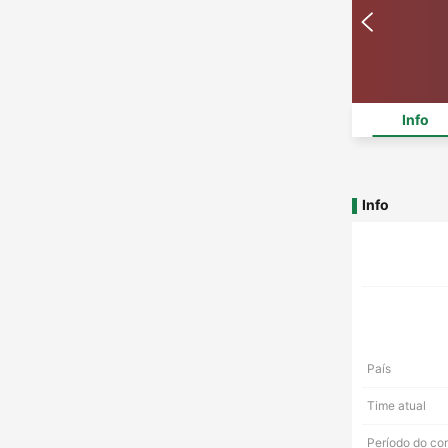
Info
Info
País
Time atual
Período do co