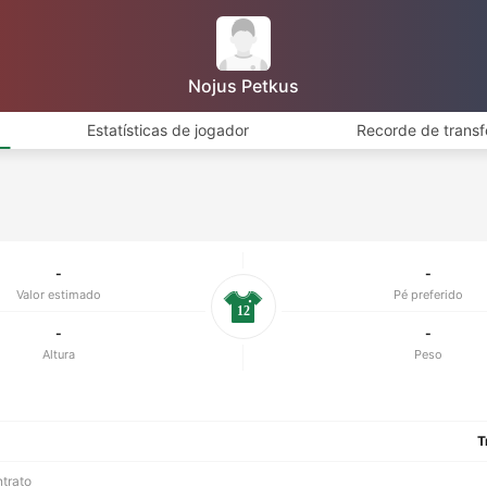
Nojus Petkus
Estatísticas de jogador
Recorde de transf
-
-
Valor estimado
Pé preferido
12
-
-
Altura
Peso
T
ntrato