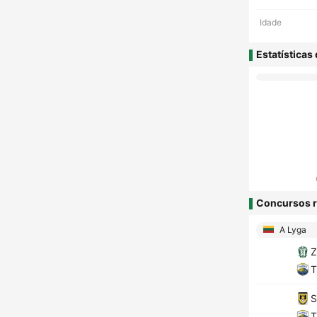
Idade
Estatísticas
Concursos r
A Lyga
Z
T
S
T