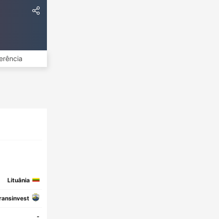
erência
Lituânia
ransinvest
-