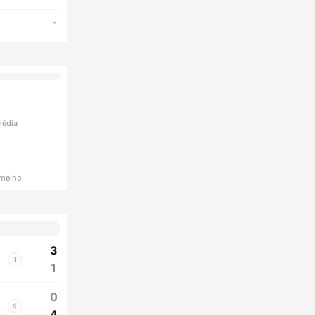
-
média
rmelho
3
3'
1
0
4'
4