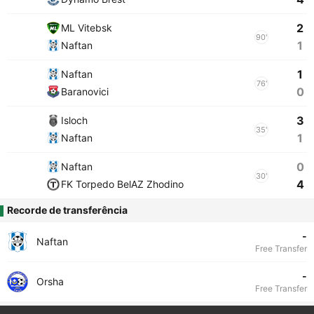
2
ML Vitebsk
90'
1
Naftan
1
Naftan
76'
0
Baranovici
3
Isloch
35'
1
Naftan
0
Naftan
30'
4
FK Torpedo BelAZ Zhodino
Recorde de transferência
-
Naftan
Free Transfer
-
Orsha
Free Transfer