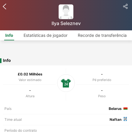
Ilya Seleznev
Info
Estatísticas de jogador
Recorde de transferência
Info
£0.02 Milhões
-
Valor estimado
Pé preferido
24
-
-
Altura
Peso
País
Belarus
Time atual
Naftan
Período do contrato