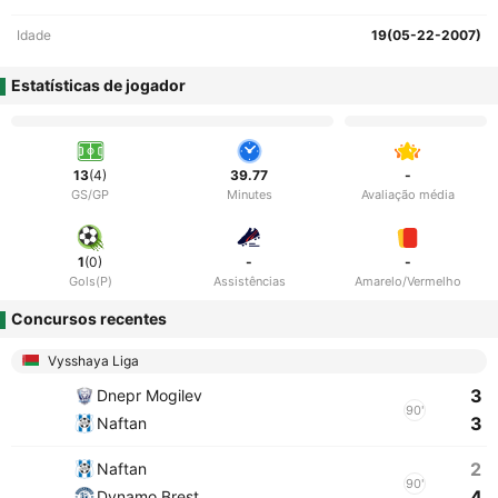
Idade
19(05-22-2007)
Estatísticas de jogador
13
(4)
39.77
-
GS/GP
Minutes
Avaliação média
1
(0)
-
-
Gols(P)
Assistências
Amarelo/Vermelho
Concursos recentes
Vysshaya Liga
3
Dnepr Mogilev
90'
3
Naftan
2
Naftan
90'
4
Dynamo Brest