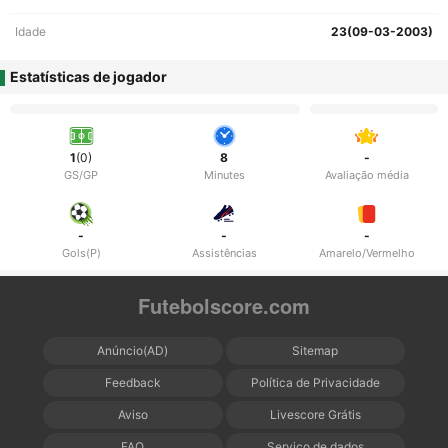
Idade
23(09-03-2003)
Estatísticas de jogador
1
(0)
8
-
GS/GP
Minutes
Avaliação média
-
-
-
Gols(P)
Assistências
Amarelo/Vermelho
Futebolscore.com
Anúncio(AD)
Sitemap
Feedback
Política de Privacidade
Aviso
Livescore Grátis
FAQ
Serviço de dados