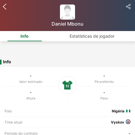
Daniel Mbonu
Info
Estatísticas de jogador
Info
-
-
Valor estimado
Pé preferido
91
-
-
Altura
Peso
País
Nigéria
Time atual
Vyskov
Período do contrato
-