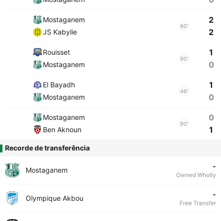
2
Mostaganem
90'
2
JS Kabylie
1
Rouisset
90'
0
Mostaganem
1
El Bayadh
46'
0
Mostaganem
0
Mostaganem
90'
1
Ben Aknoun
Recorde de transferência
-
Mostaganem
Owned Wholly
-
Olympique Akbou
Free Transfer