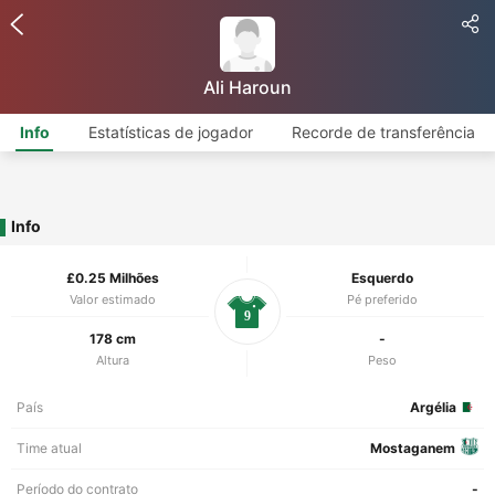
Ali Haroun
Info
Estatísticas de jogador
Recorde de transferência
Info
£0.25 Milhões
Esquerdo
Valor estimado
Pé preferido
9
178 cm
-
Altura
Peso
País
Argélia
Time atual
Mostaganem
Período do contrato
-