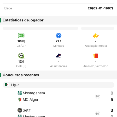
Idade
29(02-01-1997)
Estatísticas de jogador
10
(8)
71.1
-
GS/GP
Minutes
Avaliação média
1
(0)
-
-
Gols(P)
Assistências
Amarelo/Vermelho
Concursos recentes
Ligue 1
0
Mostaganem
90'
5
MC Alger
3
Setif
60'
0
Mostaganem