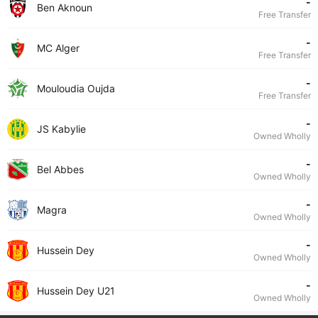
-
Ben Aknoun
Free Transfer
-
MC Alger
Free Transfer
-
Mouloudia Oujda
Free Transfer
-
JS Kabylie
Owned Wholly
-
Bel Abbes
Owned Wholly
-
Magra
Owned Wholly
-
Hussein Dey
Owned Wholly
-
Hussein Dey U21
Owned Wholly