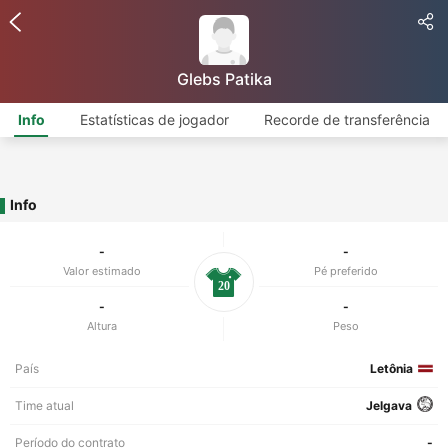
Glebs Patika
Info
Estatísticas de jogador
Recorde de transferência
Info
-
-
Valor estimado
Pé preferido
20
-
-
Altura
Peso
País
Letônia
Time atual
Jelgava
Período do contrato
-