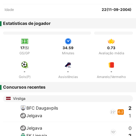
Idade
22(11-09-2004)
Estatísticas de jogador
17
(5)
34.59
0.73
GS/GP
Minutes
Avaliação média
-
-
-
Gols(P)
Assistências
Amarelo/Vermelho
Concursos recentes
Virsliga
2
BFC Daugavpils
6.2
22'
1
Jelgava
0
Jelgava
10'
2
FK Liepaja