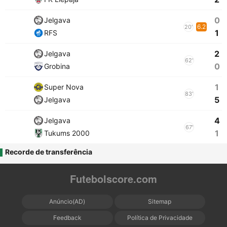
0
Jelgava
6.2
20'
1
RFS
2
Jelgava
62'
0
Grobina
1
Super Nova
83'
5
Jelgava
4
Jelgava
67'
1
Tukums 2000
Recorde de transferência
Futebolscore.com
Anúncio(AD)
Sitemap
Feedback
Política de Privacidade