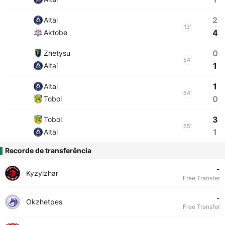
2
Altai
13'
4
Aktobe
0
Zhetysu
54'
1
Altai
1
Altai
64'
0
Tobol
3
Tobol
65'
1
Altai
Recorde de transferência
-
Kyzylzhar
Free Transfer
-
Okzhetpes
Free Transfer