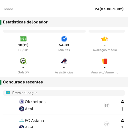
Idade
24(07-08-2002)
Estatísticas de jogador
18
(12)
54.83
-
GS/GP
Minutes
Avaliação média
-
-
-
Gols(P)
Assistências
Amarelo/Vermelho
Concursos recentes
Premier League
4
Okzhetpes
89'
1
Altai
4
FC Astana
68'
1
Altai