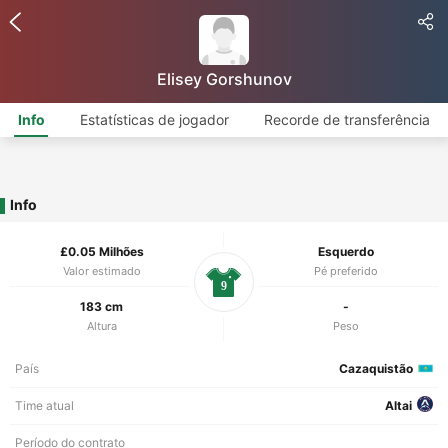
Elisey Gorshunov
Info
Estatísticas de jogador
Recorde de transferência
Info
£0.05 Milhões
Esquerdo
Valor estimado
Pé preferido
9
183 cm
-
Altura
Peso
País
Cazaquistão
Time atual
Altai
Período do contrato