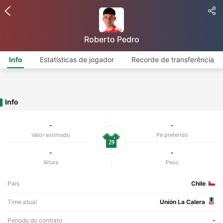
Roberto Pedro
Info
Estatísticas de jogador
Recorde de transferência
Info
-
-
Valor estimado
Pé preferido
29
-
-
Altura
Peso
País
Chile
Time atual
Unión La Calera
Período do contrato
-