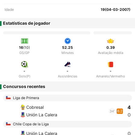
Idade
19(04-03-2007)
Estatísticas de jogador
16
(10)
52.25
0.39
GS/GP
Minutes
Avaliação média
-
-
-
Gols(P)
Assistências
Amarelo/Vermelho
Concursos recentes
Liga de Primera
4
Cobresal
6.2
34'
0
Unión La Calera
Chile Copa de la Liga
0
Unión La Calera