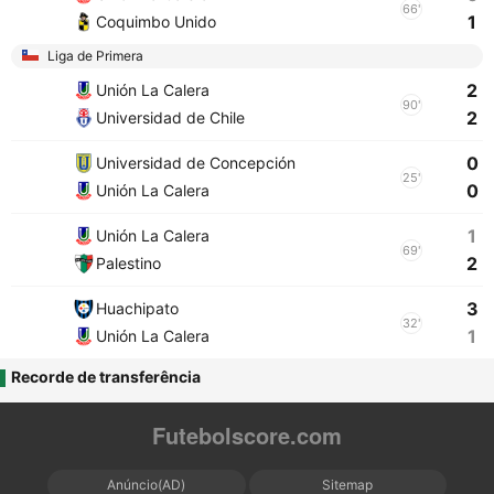
66'
1
Coquimbo Unido
Liga de Primera
2
Unión La Calera
90'
2
Universidad de Chile
0
Universidad de Concepción
25'
0
Unión La Calera
1
Unión La Calera
69'
2
Palestino
3
Huachipato
32'
1
Unión La Calera
Recorde de transferência
Futebolscore.com
Anúncio(AD)
Sitemap