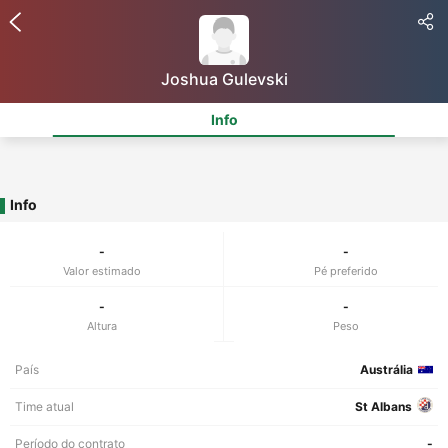
Joshua Gulevski
Info
Info
-
-
Valor estimado
Pé preferido
-
-
Altura
Peso
País
Austrália
Time atual
St Albans
Período do contrato
-