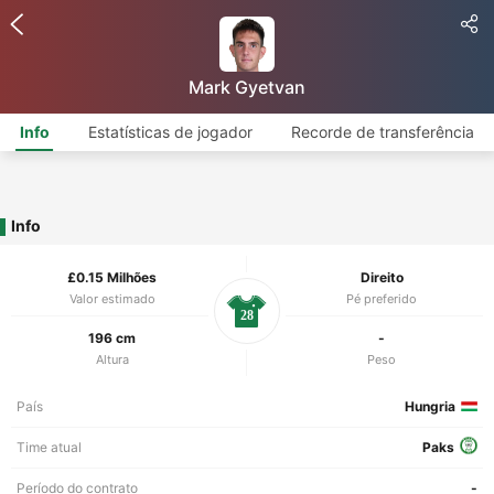
Mark Gyetvan
Info
Estatísticas de jogador
Recorde de transferência
Info
£0.15 Milhões
Direito
Valor estimado
Pé preferido
28
196 cm
-
Altura
Peso
País
Hungria
Time atual
Paks
Período do contrato
-