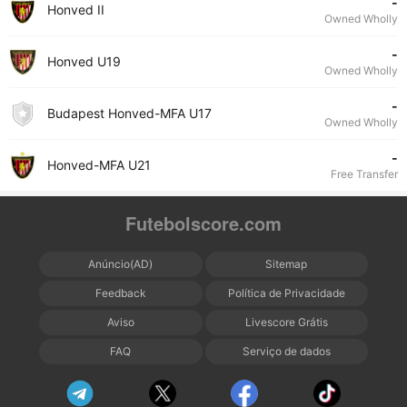
-
Honved II
Owned Wholly
-
Honved U19
Owned Wholly
-
Budapest Honved-MFA U17
Owned Wholly
-
Honved-MFA U21
Free Transfer
Futebolscore.com
Anúncio(AD)
Sitemap
Feedback
Política de Privacidade
Aviso
Livescore Grátis
FAQ
Serviço de dados