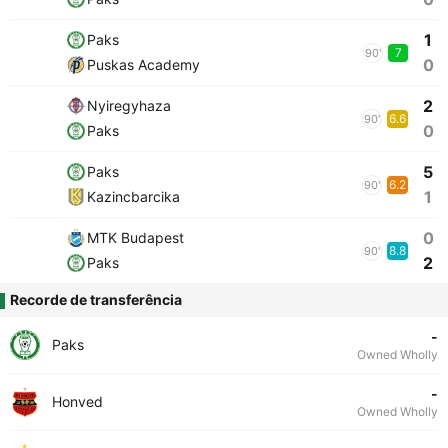
1
Paks
7
90'
0
Puskas Academy
2
Nyiregyhaza
6.6
90'
0
Paks
5
Paks
6.2
90'
1
Kazincbarcika
0
MTK Budapest
8.8
90'
2
Paks
Recorde de transferência
-
Paks
Owned Wholly
-
Honved
Owned Wholly