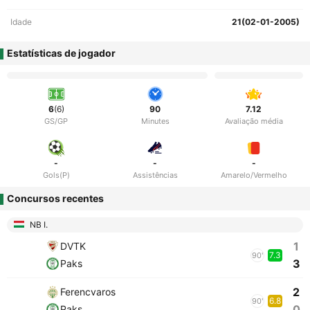
Idade
21(02-01-2005)
Estatísticas de jogador
6
(6)
90
7.12
GS/GP
Minutes
Avaliação média
-
-
-
Gols(P)
Assistências
Amarelo/Vermelho
Concursos recentes
NB I.
1
DVTK
7.3
90'
3
Paks
2
Ferencvaros
6.8
90'
0
Paks